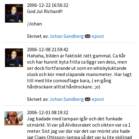
2006-12-22 16:56:32
God Jul Richard!!
/Johan
Skrivet av:
Johan Sandberg
epost
2006-12-08 21:59:42
Hahaha, bilden är faktiskt rätt gammal. Ca 6år
och har hunnit byta frilla ca 6ggr sen dess, men
ser dock fortfarande ut som en whiskyluktande
slusk och kör med släpande manometer.. Har lagt
till med lite comouflage bara, ( en gång
hårdrockare alltid hårdrockare.. ;o)
Skrivet av:
Johan Sandberg
epost
2006-12-01 08:19:32
Jag badade med lampan igår och det funkade
utmärkt. Vi var på Alviksvraket och sikten var ca 1
meter. Sist jag var där när det var mörkt ute hade
jag Claes Ohlsson-lampa så det var ju lite skillnad