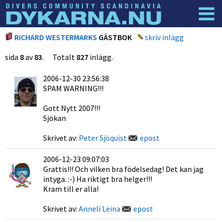
Dyknyheter
Logga in
RICHARD WESTERMARKS
GÄSTBOK
skriv inlägg
sida
8
av
83
. Totalt
827
inlägg.
2006-12-30 23:56:38
SPAM WARNING!!!
Gott Nytt 2007!!!
Sjökan
Skrivet av:
Peter Sjöquist
epost
2006-12-23 09:07:03
Grattis!!! Och vilken bra födelsedag! Det kan jag
intyga. :-) Ha riktigt bra helger!!!
Kram till er alla!
Skrivet av:
Anneli Leina
epost