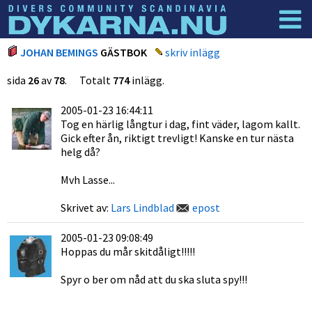
Dyknyheter
Logga in
JOHAN BEMINGS
GÄSTBOK
skriv inlägg
sida
26
av
78
. Totalt
774
inlägg.
2005-01-23 16:44:11
Tog en härlig långtur i dag, fint väder, lagom kallt.
Gick efter ån, riktigt trevligt! Kanske en tur nästa
helg då?
Mvh Lasse...
Skrivet av:
Lars Lindblad
epost
2005-01-23 09:08:49
Hoppas du mår skitdåligt!!!!!
Spyr o ber om nåd att du ska sluta spy!!!