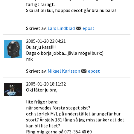
farligt farligt...
Ska iaf bli kul, hoppas decot går bra nu bara!
Skrivet av:
Lars Lindblad
epost
2005-01-20 23:04:21
Du är ju kass!!!!
Dags o börja jobba....jävla mögelburk;)
mk
Skrivet av:
Mikael Karlsson
epost
2005-01-20 18:11:32
Oki låter ju bra,
lite frågor bara:
när servades första steget sist?
och storlek M/L på understället är ungefär hur
stort? Är själv 181 lång så jag misstänker att det
kan bli lite litet?
Ring mig gärna på 073-354 46 60