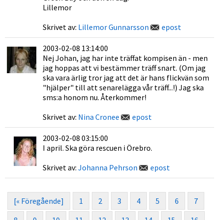
Lillemor
Skrivet av:
Lillemor Gunnarsson
epost
2003-02-08 13:14:00
Nej Johan, jag har inte träffat kompisen än - men
jag hoppas att vi bestämmer träff snart. (Om jag
ska vara ärlig tror jag att det är hans flickvän som
"hjälper" till att senarelägga vår träff...!) Jag ska
sms:a honom nu. Återkommer!
Skrivet av:
Nina Cronee
epost
2003-02-08 03:15:00
I april. Ska göra rescuen i Örebro.
Skrivet av:
Johanna Pehrson
epost
[« Föregående]
1
2
3
4
5
6
7