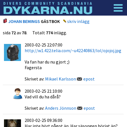
Dyknyheter
Logga in
JOHAN BEMINGS
GÄSTBOK
skriv inlägg
sida
72
av
78
. Totalt
774
inlägg.
2003-02-25 22:07:00
http://w1.422.telia.com/~u42240863/lol/ojojoj.jpg
Va fan har du nu gjort ;)
Fagersta
Skrivet av:
Mikael Karlsson
epost
2003-02-25 21:10:00
Vad vill du ha dårå?
Skrivet av:
Anders Jönnson
epost
2003-02-25 09:36:00
Har inte hört något än. Har säsongen börjat än?