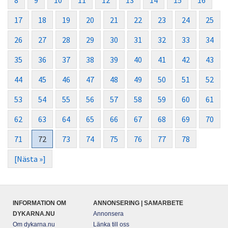
8
9
10
11
12
13
14
15
16
17
18
19
20
21
22
23
24
25
26
27
28
29
30
31
32
33
34
35
36
37
38
39
40
41
42
43
44
45
46
47
48
49
50
51
52
53
54
55
56
57
58
59
60
61
62
63
64
65
66
67
68
69
70
71
72
73
74
75
76
77
78
[Nästa »]
INFORMATION OM
ANNONSERING | SAMARBETE
DYKARNA.NU
Annonsera
Om dykarna.nu
Länka till oss