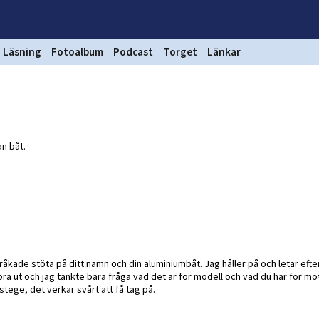
Läsning
Fotoalbum
Podcast
Torget
Länkar
an båt.
råkade stöta på ditt namn och din aluminiumbåt. Jag håller på och letar efte
 bra ut och jag tänkte bara fråga vad det är för modell och vad du har för mot
tege, det verkar svårt att få tag på.