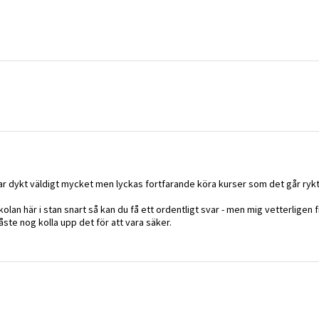
n har dykt väldigt mycket men lyckas fortfarande köra kurser som det går ryk
olan här i stan snart så kan du få ett ordentligt svar - men mig vetterligen 
måste nog kolla upp det för att vara säker.