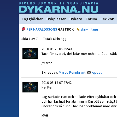
Loggböcker
Dykplatser
Dykare
Forum
Lexikon
PER HARALDSSONS
GÄSTBOK
skriv inlägg
sida
1
av
7
. Totalt
69
inlägg.
2010-05-20 05:55:40
Tack för svaret, det lutar mer och mer åt en såd
/Marco
Skrivet av:
Marco Pennbrant
epost
2010-05-18 07:27:42
Hej Per,
Jag surfade runt och kollade efter dykbåtar och 
och har fastnat för aluminium. Din båt ser riktigt
undrar också hur du har löst problemet med dyks
MVH