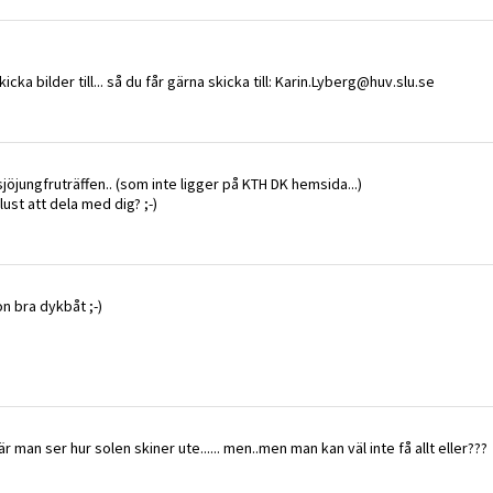
ka bilder till... så du får gärna skicka till: Karin.Lyberg@huv.slu.se
jöjungfruträffen.. (som inte ligger på KTH DK hemsida...)
lust att dela med dig? ;-)
on bra dykbåt ;-)
r man ser hur solen skiner ute...... men..men man kan väl inte få allt eller???