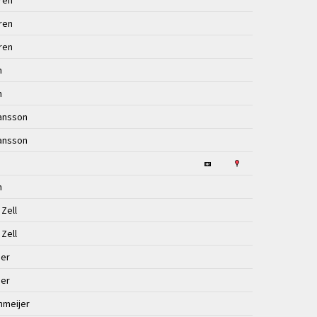
gren
gren
gren
n
n
hansson
hansson
n
 Zell
 Zell
ner
ner
thmeijer