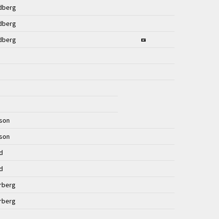
dberg
dberg
dberg
sson
sson
nd
nd
rberg
rberg