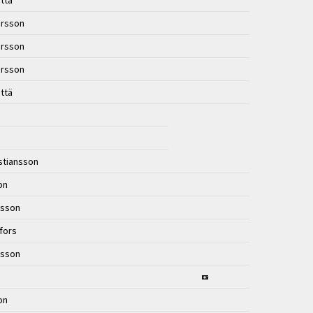
ttä
ersson
ersson
ersson
ttä
istiansson
son
rsson
gfors
rsson
son