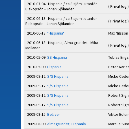
2010-07-04 Hispania / ca 8 sjömil utanför
( Privat log )
Biskopsön - Johan Sjölander
2010-06-13 Hispania / ca 8 sjömil utanför
( Privat log )
Biskopsön - Johan Sjölander
2010-06-13
"Hispania"
Max Nilsson
2010-06-13 Hispania, Alma grundet - Mika
( Privat log )
Moilanen
2010-05-09
SS Hispania
Tobias Eng
2010-05-09
Hispania
Peter Karl
2009-09-12
S/S Hispania
Micke Cede
2009-09-12
S/S Hispania
Micke Cede
2009-09-12
S/S Hispania
Robert Sig
2009-09-12
S/S Hispania
Robert Sig
2009-08-15
Belliver
Viktor Edlu
2009-08-09
Almagrundet, Hispania
Marcus Sun