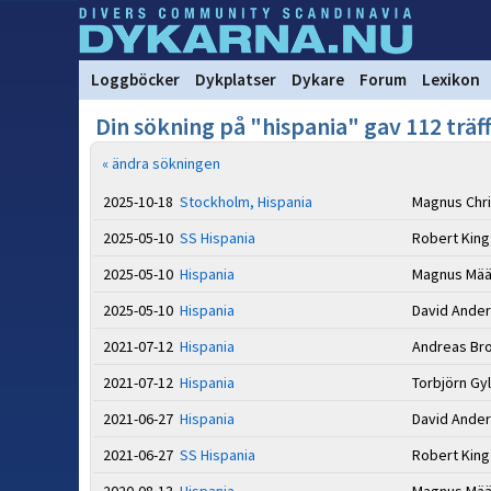
Loggböcker
Dykplatser
Dykare
Forum
Lexikon
Din sökning på "hispania" gav 112 träff
« ändra sökningen
2025-10-18
Stockholm, Hispania
Magnus Chr
2025-05-10
SS Hispania
Robert Kin
2025-05-10
Hispania
Magnus Mää
2025-05-10
Hispania
David Ande
2021-07-12
Hispania
Andreas B
2021-07-12
Hispania
Torbjörn Gy
2021-06-27
Hispania
David Ande
2021-06-27
SS Hispania
Robert Kin