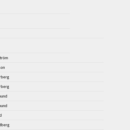
ström
sson
rberg
rberg
mund
mund
nd
dberg