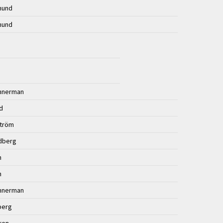
mund
mund
annerman
nd
ström
dberg
n
n
annerman
berg