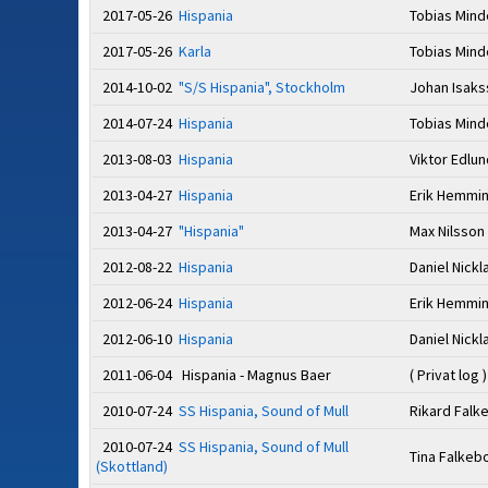
2017-05-26
Hispania
Tobias Min
2017-05-26
Karla
Tobias Min
2014-10-02
"S/S Hispania", Stockholm
Johan Isak
2014-07-24
Hispania
Tobias Min
2013-08-03
Hispania
Viktor Edlu
2013-04-27
Hispania
Erik Hemmi
2013-04-27
"Hispania"
Max Nilsson
2012-08-22
Hispania
Daniel Nick
2012-06-24
Hispania
Erik Hemmi
2012-06-10
Hispania
Daniel Nick
2011-06-04 Hispania - Magnus Baer
( Privat log )
2010-07-24
SS Hispania, Sound of Mull
Rikard Falk
2010-07-24
SS Hispania, Sound of Mull
Tina Falkeb
(Skottland)