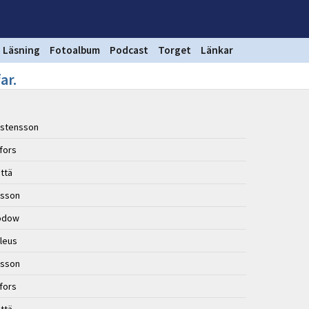
Läsning
Fotoalbum
Podcast
Torget
Länkar
ar.
istensson
gfors
ttä
rsson
rodow
lleus
rsson
gfors