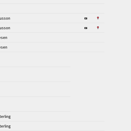
nusson
nusson
esen
esen
terling
terling