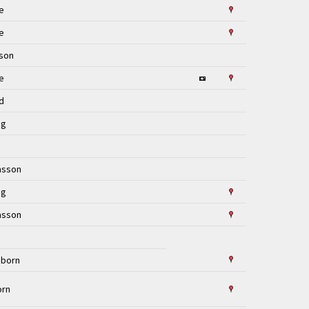
de
de
sson
de
nd
ng
lasson
ng
lasson
eborn
orn