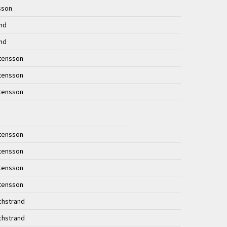
lsson
und
und
stensson
stensson
stensson
stensson
stensson
stensson
stensson
chstrand
chstrand