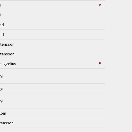
ll
ll
und
und
stensson
stensson
engzelius
nyi
nyi
nyi
Blom
stensson