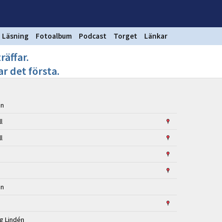
Läsning
Fotoalbum
Podcast
Torget
Länkar
räffar.
ar det första.
én
ll
ll
én
ng Lindén