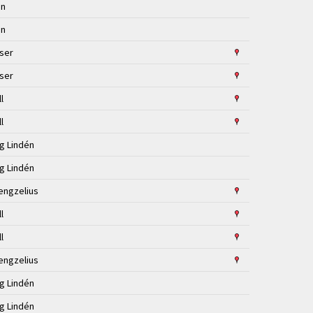
én
én
jser
jser
ll
ll
ng Lindén
ng Lindén
engzelius
ll
ll
engzelius
ng Lindén
ng Lindén