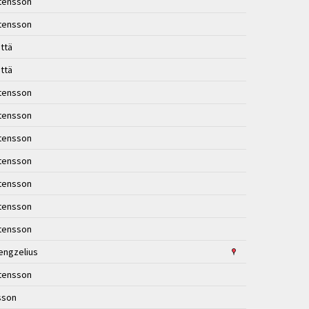
stensson
stensson
ttä
ttä
stensson
stensson
stensson
stensson
stensson
stensson
stensson
engzelius
stensson
lsson