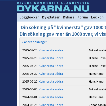
Loggböcker
Dykplatser
Dykare
Forum
Lexikon
Din sökning på "kvinnersta" gav 1000 t
Din sökning gav mer än 1000 svar, vi vis
« ändra sökningen
2025-07-25
Kvinnersta södra
Mikael Wall
2025-07-23
Kvinnersta Södra
Bjarne Hoxe
2025-07-23
Kvinnersta Södra
Bjarne Hoxe
2025-06-22
Kvinnersta södra
Hans Hane
2025-06-22
Kvinnersta södra
Hans Hane
2025-06-05
Kvinnersta södra
Mikael Wall
2024-08-01
Kvinnersta södra
Hans Hane
2024-06-25
Kvinnersta Södra
Jonas Sjöli