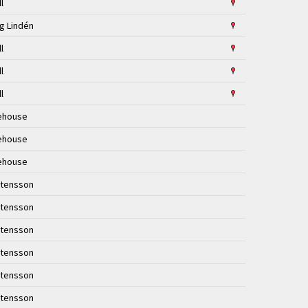
ll
ng Lindén
ll
ll
ll
ehouse
ehouse
ehouse
stensson
stensson
stensson
stensson
stensson
stensson