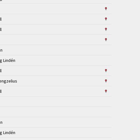
ll
ll
én
ng Lindén
ll
engzelius
ll
d
d
én
ng Lindén