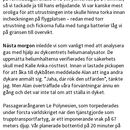
så vi tackade ja till hans erbjudande. Vi var kanske mest
oroliga för att utrustningen inte skulle hinna torka innan
incheckningen på flygplatsen – redan med torr
utrustning och fickorna fulla med tunga batterier låg vi
på gränsen till övervikt.
Nästa morgon
inledde vi som vanligt med att analysera
gas med hjälp av dykcentrets heliumanalysator. De
uppmätta heliumhalterna verifierades för säkerhets
skull med Kalle Anka-rösttest. Innan vi lastade pickupen
för att åka till dykbåten meddelade Alan att inga andra
dykare anmält sig. ”Jaha, där rök den utfärden”, tänkte
jag. Men Alan överträffade våra förväntningar ännu en
gång och det var inte tal om att ställa in dyket.
Passagerarångaren Le Polynesien, som torpederades
under första världskriget när den tjänstgjorde som
trupptransportfartyg, är ett imponerande vrak på 67
meters djup. Vår planerade bottentid på 20 minuter på