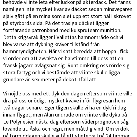
behövde vi inte leta efter luckor på akterdäck. Det fanns
nämligen inte mycket kvar av däcket sedan minsveparen
själv gått på en mina som slet upp ett stort hål i skrovet
på styrbords sida. På det trasiga däcket ligger
fortfarande patronband med kulspruteammunition.
Detta krigsvrak ligger i Vallettas hamnområde och vi
blev varse att dykning kräver tillstånd från
hamnmyndigheten. När vi satt beredda att hoppa i fick
vi order om att avvakta en halvtimme till dess att en
fransk jagare avlägsnat sig. Runt omkring oss rörde sig
stora fartyg och vi bestämde att vi inte skulle ligga
grundare än sex meter på dekot. Ifall att…
Vi nöjde oss med ett dyk den dagen eftersom vi inte ville
dra på oss onödigt mycket kväve inför flygresan hem
två dagar senare. Egentligen skulle vi ha en dykfri dag
innan flyget, men Alan undrade om vi inte ville dyka på
Le Polynesien nästa dag eftersom väderprognosen såg
lovande ut. Åska och regn, men måttlig vind. Om vi dök
på förmiddagen skulle vi få ett ytintervall på 24 timmar,