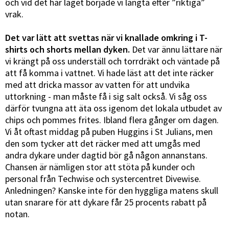
och vid det här laget började vi längta efter ”riktiga”
vrak.
Det var lätt att svettas när vi knallade omkring i T-
shirts och shorts mellan dyken.
Det var ännu lättare när
vi krängt på oss underställ och torrdräkt och väntade på
att få komma i vattnet. Vi hade läst att det inte räcker
med att dricka massor av vatten för att undvika
uttorkning - man måste få i sig salt också. Vi såg oss
därför tvungna att äta oss igenom det lokala utbudet av
chips och pommes frites. Ibland flera gånger om dagen.
Vi åt oftast middag på puben Huggins i St Julians, men
den som tycker att det räcker med att umgås med
andra dykare under dagtid bör gå någon annanstans.
Chansen är nämligen stor att stöta på kunder och
personal från Techwise och systercentret Divewise.
Anledningen? Kanske inte för den hyggliga matens skull
utan snarare för att dykare får 25 procents rabatt på
notan.