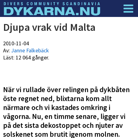
Dyknyheter
Logga in
Djupa vrak vid Malta
2010-11-04
Av:
Janne Falkebäck
Läst: 12 064 gånger.
När vi rullade över relingen på dykbåten
öste regnet ned, blixtarna kom allt
närmare och vi kastades omkring i
vågorna. Nu, en timme senare, ligger vi
på det sista dekostoppet och njuter av
solskenet som brutit igenom molnen.