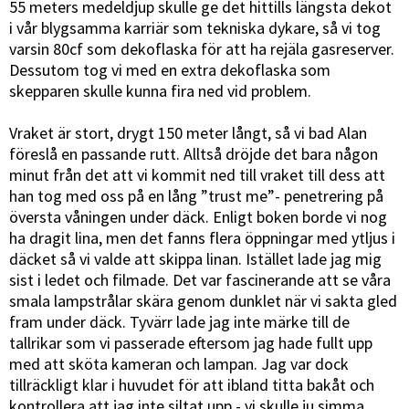
55 meters medeldjup skulle ge det hittills längsta dekot
i vår blygsamma karriär som tekniska dykare, så vi tog
varsin 80cf som dekoflaska för att ha rejäla gasreserver.
Dessutom tog vi med en extra dekoflaska som
skepparen skulle kunna fira ned vid problem.
Vraket är stort, drygt 150 meter långt, så vi bad Alan
föreslå en passande rutt. Alltså dröjde det bara någon
minut från det att vi kommit ned till vraket till dess att
han tog med oss på en lång ”trust me”- penetrering på
översta våningen under däck. Enligt boken borde vi nog
ha dragit lina, men det fanns flera öppningar med ytljus i
däcket så vi valde att skippa linan. Istället lade jag mig
sist i ledet och filmade. Det var fascinerande att se våra
smala lampstrålar skära genom dunklet när vi sakta gled
fram under däck. Tyvärr lade jag inte märke till de
tallrikar som vi passerade eftersom jag hade fullt upp
med att sköta kameran och lampan. Jag var dock
tillräckligt klar i huvudet för att ibland titta bakåt och
kontrollera att jag inte siltat upp - vi skulle ju simma