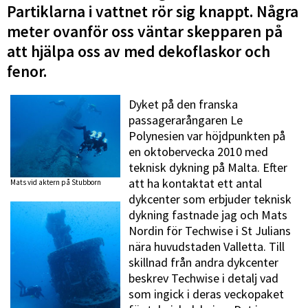
Partiklarna i vattnet rör sig knappt. Några
meter ovanför oss väntar skepparen på
att hjälpa oss av med dekoflaskor och
fenor.
Dyket på den franska
passagerarångaren Le
Polynesien var höjdpunkten på
en oktobervecka 2010 med
teknisk dykning på Malta. Efter
att ha kontaktat ett antal
Mats vid aktern på Stubborn
dykcenter som erbjuder teknisk
dykning fastnade jag och Mats
Nordin för Techwise i St Julians
nära huvudstaden Valletta. Till
skillnad från andra dykcenter
beskrev Techwise i detalj vad
som ingick i deras veckopaket