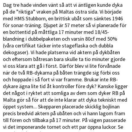
Dag tre hade vinden vänt så att vi äntligen kunde dyka
på de ”riktiga” vraken på Maltas östra sida. Vi började
med HMS Stubborn, en brittisk ubåt som sänktes 1946
för sonar-träning. Djupet är 57 meter så vi planerade för
en bottentid på måttliga 17 minuter med 18/45-
blandning i dubbelpaketen och varsin 80cf med 50%
(våra certifikat täcker inte stageflaska och dubbla
dekogaser). Vi hade platserna vid aktern på dykbåten
och eftersom båtresan bara skulle ta tio minuter gjorde
vi oss klara att gå i först. Därför blev vi lite förvånade
när de två RB-dykarna på båten trängde sig förbi oss
och hoppade i så fort vi var framme. Brukar inte RB-
dykare ägna lite tid åt kontroller före dyk? Kanske ligger
det något i ryktet att somliga av dem som dyker RB på
Malta gör så för att de inte klarar att dyka tekniskt med
öppet system... Skepparen placerade skicklig bojlinan
precis bredvid aktern på ubåten och vi hann lagom fram
till fören och tillbaka på 17 minuter. På vägen passerade
vi det imponerande tornet och ett par öppna luckor. Se