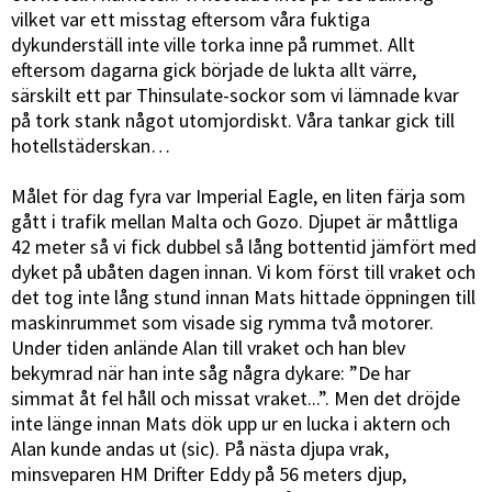
vilket var ett misstag eftersom våra fuktiga
dykunderställ inte ville torka inne på rummet. Allt
eftersom dagarna gick började de lukta allt värre,
särskilt ett par Thinsulate-sockor som vi lämnade kvar
på tork stank något utomjordiskt. Våra tankar gick till
hotellstäderskan…
Målet för dag fyra var Imperial Eagle, en liten färja som
gått i trafik mellan Malta och Gozo. Djupet är måttliga
42 meter så vi fick dubbel så lång bottentid jämfört med
dyket på ubåten dagen innan. Vi kom först till vraket och
det tog inte lång stund innan Mats hittade öppningen till
maskinrummet som visade sig rymma två motorer.
Under tiden anlände Alan till vraket och han blev
bekymrad när han inte såg några dykare: ”De har
simmat åt fel håll och missat vraket...”. Men det dröjde
inte länge innan Mats dök upp ur en lucka i aktern och
Alan kunde andas ut (sic). På nästa djupa vrak,
minsveparen HM Drifter Eddy på 56 meters djup,