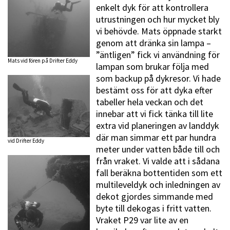
enkelt dyk för att kontrollera
utrustningen och hur mycket bly
vi behövde. Mats öppnade starkt
genom att dränka sin lampa –
”äntligen” fick vi användning för
Mats vid fören på Drifter Eddy
lampan som brukar följa med
som backup på dykresor. Vi hade
bestämt oss för att dyka efter
tabeller hela veckan och det
innebar att vi fick tänka till lite
extra vid planeringen av landdyk
där man simmar ett par hundra
vid Drifter Eddy
meter under vatten både till och
från vraket. Vi valde att i sådana
fall beräkna bottentiden som ett
multileveldyk och inledningen av
dekot gjordes simmande med
byte till dekogas i fritt vatten.
Vraket P29 var lite av en