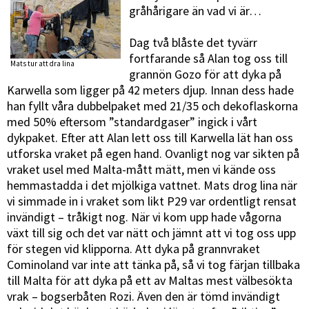
gråhårigare än vad vi är…
Dag två blåste det tyvärr
fortfarande så Alan tog oss till
Mats tur att dra lina
grannön Gozo för att dyka på
Karwella som ligger på 42 meters djup. Innan dess hade
han fyllt våra dubbelpaket med 21/35 och dekoflaskorna
med 50% eftersom ”standardgaser” ingick i vårt
dykpaket. Efter att Alan lett oss till Karwella lät han oss
utforska vraket på egen hand. Ovanligt nog var sikten på
vraket usel med Malta-mått mätt, men vi kände oss
hemmastadda i det mjölkiga vattnet. Mats drog lina när
vi simmade in i vraket som likt P29 var ordentligt rensat
invändigt – tråkigt nog. När vi kom upp hade vågorna
växt till sig och det var nätt och jämnt att vi tog oss upp
för stegen vid klipporna. Att dyka på grannvraket
Cominoland var inte att tänka på, så vi tog färjan tillbaka
till Malta för att dyka på ett av Maltas mest välbesökta
vrak – bogserbåten Rozi. Även den är tömd invändigt