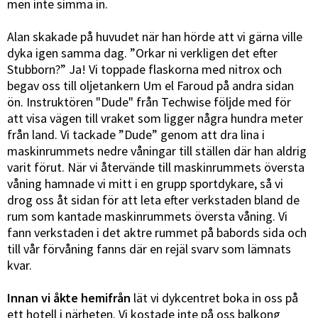
men inte simma in.
Alan skakade på huvudet när han hörde att vi gärna ville
dyka igen samma dag. ”Orkar ni verkligen det efter
Stubborn?” Ja! Vi toppade flaskorna med nitrox och
begav oss till oljetankern Um el Faroud på andra sidan
ön. Instruktören "Dude" från Techwise följde med för
att visa vägen till vraket som ligger några hundra meter
från land. Vi tackade ”Dude” genom att dra lina i
maskinrummets nedre våningar till ställen där han aldrig
varit förut. När vi återvände till maskinrummets översta
våning hamnade vi mitt i en grupp sportdykare, så vi
drog oss åt sidan för att leta efter verkstaden bland de
rum som kantade maskinrummets översta våning. Vi
fann verkstaden i det aktre rummet på babords sida och
till vår förvåning fanns där en rejäl svarv som lämnats
kvar.
Innan vi åkte hemifrån
lät vi dykcentret boka in oss på
ett hotell i närheten. Vi kostade inte på oss balkong