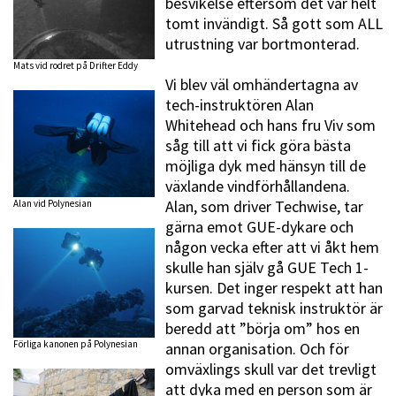
besvikelse eftersom det var helt
tomt invändigt. Så gott som ALL
utrustning var bortmonterad.
Mats vid rodret på Drifter Eddy
Vi blev väl omhändertagna av
tech-instruktören Alan
Whitehead och hans fru Viv som
såg till att vi fick göra bästa
möjliga dyk med hänsyn till de
växlande vindförhållandena.
Alan, som driver Techwise, tar
Alan vid Polynesian
gärna emot GUE-dykare och
någon vecka efter att vi åkt hem
skulle han själv gå GUE Tech 1-
kursen. Det inger respekt att han
som garvad teknisk instruktör är
beredd att ”börja om” hos en
Förliga kanonen på Polynesian
annan organisation. Och för
omväxlings skull var det trevligt
att dyka med en person som är