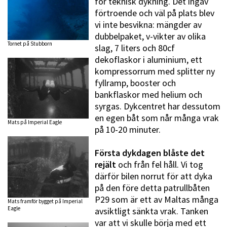
för teknisk dykning. Det ingav
förtroende och väl på plats blev
vi inte besvikna: mängder av
dubbelpaket, v-vikter av olika
Tornet på Stubborn
slag, 7 liters och 80cf
dekoflaskor i aluminium, ett
kompressorrum med splitter ny
fyllramp, booster och
bankflaskor med helium och
syrgas. Dykcentret har dessutom
en egen båt som når många vrak
Mats på Imperial Eagle
på 10-20 minuter.
Första dykdagen blåste det
rejält
och från fel håll. Vi tog
därför bilen norrut för att dyka
på den före detta patrullbåten
P29 som är ett av Maltas många
Mats framför bygget på Imperial
Eagle
avsiktligt sänkta vrak. Tanken
var att vi skulle börja med ett