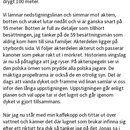
drygt 100 meter.
Vi lämnar nedstigningslinan och simmar mot aktern,
botten och vraket lutar nedåt och vi är ganska snart på
95 meter. Botten är full av detaljer som tillhört
besättningen, jag tänker på de 59 besättningsmän som
aldrig kom hem till sina familjer. Akterdelen ligger på
styrbords sida. Vi följer akterdelen akterut och passerar
kanoner som pekar rakt ut i mörkret. Historiens vingslag
är nu så påtagliga att jag ryser. På akterspegeln ser vi
den polska örnen som prydde alla polska jagare. De
mäktiga propellrarna är också de en otrolig syn. Det är
dags att vända dyket och framme vid linan samlar vi oss
inför den långa uppstigningen. Uppstigningen går enligt
planen och väl uppe tar vi det lugnt och går igenom
dyket vi gjort tillsammans.
När jag nu står med min kaffekopp och tittar ut över
vattnet och känner det där lugnet som brukar infinna sig
efter ett riktigt bra dyk så tänker jag på det Jonas sa i