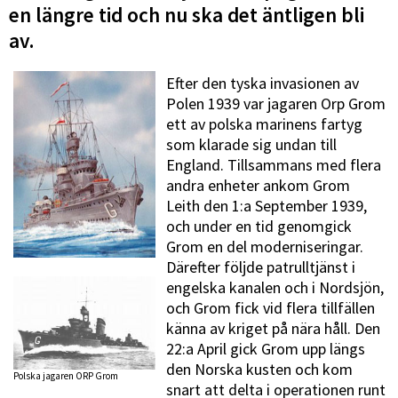
en längre tid och nu ska det äntligen bli
av.
Efter den tyska invasionen av
Polen 1939 var jagaren Orp Grom
ett av polska marinens fartyg
som klarade sig undan till
England. Tillsammans med flera
andra enheter ankom Grom
Leith den 1:a September 1939,
och under en tid genomgick
Grom en del moderniseringar.
Därefter följde patrulltjänst i
engelska kanalen och i Nordsjön,
och Grom fick vid flera tillfällen
känna av kriget på nära håll. Den
22:a April gick Grom upp längs
den Norska kusten och kom
Polska jagaren ORP Grom
snart att delta i operationen runt