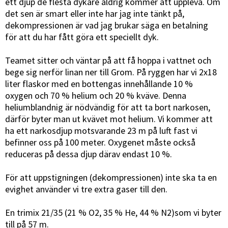
ett djup de flesta dykare aldrig kommer att uppleva. Om
det sen är smart eller inte har jag inte tänkt på,
dekompressionen är vad jag brukar säga en betalning
för att du har fått göra ett speciellt dyk.
Teamet sitter och väntar på att få hoppa i vattnet och
bege sig nerför linan ner till Grom. På ryggen har vi 2x18
liter flaskor med en bottengas innehållande 10 %
oxygen och 70 % helium och 20 % kväve. Denna
heliumblandnig är nödvändig för att ta bort narkosen,
därför byter man ut kvävet mot helium. Vi kommer att
ha ett narkosdjup motsvarande 23 m på luft fast vi
befinner oss på 100 meter. Oxygenet måste också
reduceras på dessa djup därav endast 10 %.
För att uppstigningen (dekompressionen) inte ska ta en
evighet använder vi tre extra gaser till den.
En trimix 21/35 (21 % O2, 35 % He, 44 % N2)som vi byter
till på 57 m.