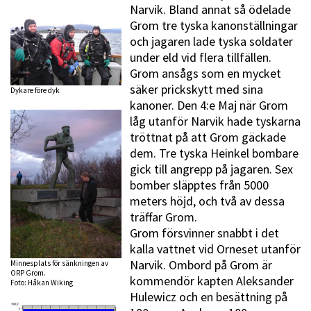
Narvik. Bland annat så ödelade
Grom tre tyska kanonställningar
och jagaren lade tyska soldater
under eld vid flera tillfällen.
Grom ansågs som en mycket
säker prickskytt med sina
Dykare före dyk
kanoner. Den 4:e Maj när Grom
låg utanför Narvik hade tyskarna
tröttnat på att Grom gäckade
dem. Tre tyska Heinkel bombare
gick till angrepp på jagaren. Sex
bomber släpptes från 5000
meters höjd, och två av dessa
träffar Grom.
Grom försvinner snabbt i det
kalla vattnet vid Orneset utanför
Narvik. Ombord på Grom är
Minnesplats för sänkningen av
ORP Grom.
kommendör kapten Aleksander
Foto: Håkan Wiking
Hulewicz och en besättning på