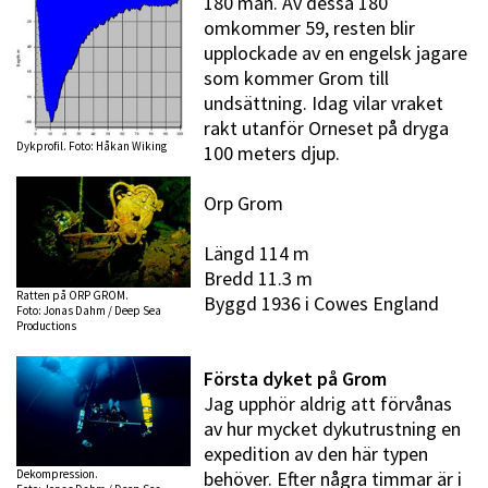
180 man. Av dessa 180
omkommer 59, resten blir
upplockade av en engelsk jagare
som kommer Grom till
undsättning. Idag vilar vraket
rakt utanför Orneset på dryga
Dykprofil. Foto: Håkan Wiking
100 meters djup.
Orp Grom
Längd 114 m
Bredd 11.3 m
Ratten på ORP GROM.
Byggd 1936 i Cowes England
Foto: Jonas Dahm / Deep Sea
Productions
Första dyket på Grom
Jag upphör aldrig att förvånas
av hur mycket dykutrustning en
expedition av den här typen
behöver. Efter några timmar är i
Dekompression.