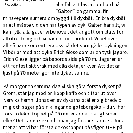
Foto: Jonas Dahm / Deep Sea
alla fall allt lastat ombord på
Productions
”Galten”, en gammal fin
minsvepare numera ombyggd till dykbåt. En bra dykbåt
är ett måste vid den här typen av dyk. Galten har allt, vi
kan fylla alla gaser vi behöver, det är gott om plats för
all utrustning och vi har en kock ombord. Vi behöver
alltså bara koncentrera oss på det som gäller dykningen.
Vi börjar med att dyka Erich Giese som är en tysk jagare.
Erich Giese ligger på babords sida på 70 m. Jagaren är
ett fantastiskt vrak med alla detaljer kvar. Att det är
ljust på 70 meter gör inte dyket sämre.
På morgonen samma dag vi ska göra första dyket på
Grom, står jag med en kopp kaffe och tittar ut över
Narviks hamn. Jonas en av dykarna ställer sig bredvid
mig och säger på sin klingande göteborgska – du vi har
första dekostoppet på 75 meter är det riktigt smart
eller? Det tar en sekund innan jag fattar skämtet. Jonas
menar att vi har första dekostoppet på vägen UPP på