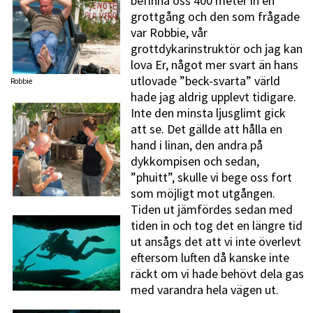
befinna oss 400 meter in en
grottgång och den som frågade
var Robbie, vår
grottdykarinstruktör och jag kan
lova Er, något mer svart än hans
utlovade ”beck-svarta” värld
Robbie
hade jag aldrig upplevt tidigare.
Inte den minsta ljusglimt gick
att se. Det gällde att hålla en
hand i linan, den andra på
dykkompisen och sedan,
”phuitt”, skulle vi bege oss fort
som möjligt mot utgången.
Tiden ut jämfördes sedan med
tiden in och tog det en längre tid
ut ansågs det att vi inte överlevt
eftersom luften då kanske inte
räckt om vi hade behövt dela gas
med varandra hela vägen ut.