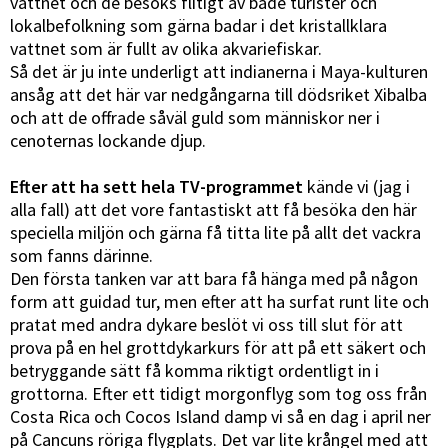
vattnet och de besöks flitigt av både turister och
lokalbefolkning som gärna badar i det kristallklara
vattnet som är fullt av olika akvariefiskar.
Så det är ju inte underligt att indianerna i Maya-kulturen
ansåg att det här var nedgångarna till dödsriket Xibalba
och att de offrade såväl guld som människor ner i
cenoternas lockande djup.
Efter att ha sett hela TV-programmet
kände vi (jag i
alla fall) att det vore fantastiskt att få besöka den här
speciella miljön och gärna få titta lite på allt det vackra
som fanns därinne.
Den första tanken var att bara få hänga med på någon
form att guidad tur, men efter att ha surfat runt lite och
pratat med andra dykare beslöt vi oss till slut för att
prova på en hel grottdykarkurs för att på ett säkert och
betryggande sätt få komma riktigt ordentligt in i
grottorna. Efter ett tidigt morgonflyg som tog oss från
Costa Rica och Cocos Island damp vi så en dag i april ner
på Cancuns röriga flygplats. Det var lite krångel med att