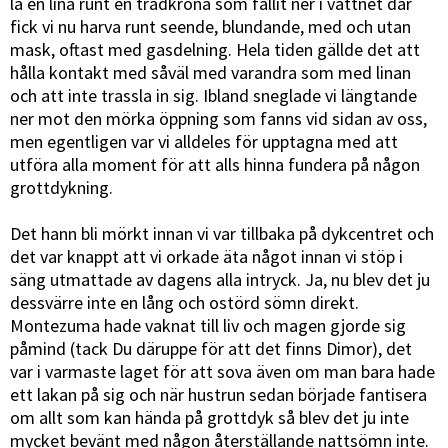
la en lina runt en trädkrona som fallit ner i vattnet där
fick vi nu harva runt seende, blundande, med och utan
mask, oftast med gasdelning. Hela tiden gällde det att
hålla kontakt med såväl med varandra som med linan
och att inte trassla in sig. Ibland sneglade vi längtande
ner mot den mörka öppning som fanns vid sidan av oss,
men egentligen var vi alldeles för upptagna med att
utföra alla moment för att alls hinna fundera på någon
grottdykning.
Det hann bli mörkt innan vi var tillbaka på dykcentret och
det var knappt att vi orkade äta något innan vi stöp i
säng utmattade av dagens alla intryck. Ja, nu blev det ju
dessvärre inte en lång och ostörd sömn direkt.
Montezuma hade vaknat till liv och magen gjorde sig
påmind (tack Du däruppe för att det finns Dimor), det
var i varmaste laget för att sova även om man bara hade
ett lakan på sig och när hustrun sedan började fantisera
om allt som kan hända på grottdyk så blev det ju inte
mycket bevänt med någon återställande nattsömn inte.