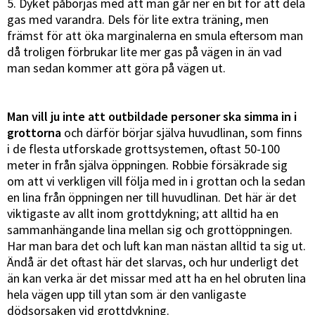
5. Dyket påbörjas med att man går ner en bit för att dela
gas med varandra. Dels för lite extra träning, men
främst för att öka marginalerna en smula eftersom man
då troligen förbrukar lite mer gas på vägen in än vad
man sedan kommer att göra på vägen ut.
Man vill ju inte att outbildade personer ska simma in i
grottorna
och därför börjar själva huvudlinan, som finns
i de flesta utforskade grottsystemen, oftast 50-100
meter in från själva öppningen. Robbie försäkrade sig
om att vi verkligen vill följa med in i grottan och la sedan
en lina från öppningen ner till huvudlinan. Det här är det
viktigaste av allt inom grottdykning; att alltid ha en
sammanhängande lina mellan sig och grottöppningen.
Har man bara det och luft kan man nästan alltid ta sig ut.
Ändå är det oftast här det slarvas, och hur underligt det
än kan verka är det missar med att ha en hel obruten lina
hela vägen upp till ytan som är den vanligaste
dödsorsaken vid grottdykning.