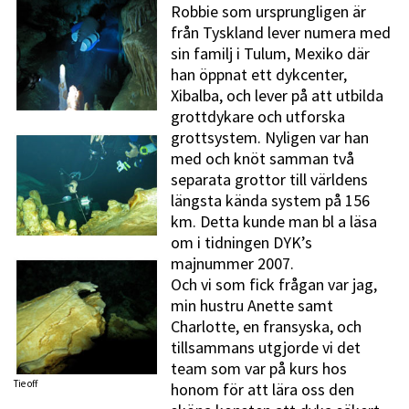
Robbie som ursprungligen är
från Tyskland lever numera med
sin familj i Tulum, Mexiko där
han öppnat ett dykcenter,
Xibalba, och lever på att utbilda
grottdykare och utforska
grottsystem. Nyligen var han
med och knöt samman två
separata grottor till världens
längsta kända system på 156
km. Detta kunde man bl a läsa
om i tidningen DYK’s
majnummer 2007.
Och vi som fick frågan var jag,
min hustru Anette samt
Charlotte, en fransyska, och
tillsammans utgjorde vi det
team som var på kurs hos
Tie off
honom för att lära oss den