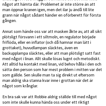
något att hämta där. Problemet är inte större än att
man öppnar kranen igen, men det ilar ju ändå till lite
grann när något sådant händer en oförberett för första
gången.
Annat som hände oss var att masken åkte av, att all sikt
plötsligt försvann i ett siltmoln, en regulator började
friflöda, eller en inflator (och då hamnar man lätt i
grottaket), huvudlampan släcktes, även en
backupplampa släcktes, eller att man plötsligt satt fast
med något i linan. Allt skulle lösas lugnt och metodiskt.
Att alltid ha kontakt med linan, vid behov hålla i den och
sätta den person som har mest problem i mitten var det
som gällde. Sen skulle man ta sig direkt ut eftersom
man aldrig ska stanna kvar inne i grottan när det är
något som krånglar.
En bra sak var att Robbie aldrig ställde till med något
som inte skulle kunna hända oss under ett riktigt