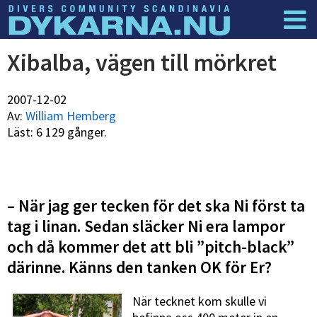
Dyknyheter
Logga in
Xibalba, vägen till mörkret
2007-12-02
Av:
William Hemberg
Läst: 6 129 gånger.
– När jag ger tecken för det ska Ni först ta
tag i linan. Sedan släcker Ni era lampor
och då kommer det att bli ”pitch-black”
därinne. Känns den tanken OK för Er?
När tecknet kom skulle vi