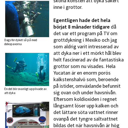
sköna konsten att dyka säkert
inne i grottor.
Egentligen hade det hela
börjat 8 månader tidigare
då
det var ett program på TV om
grottdykning i Mexiko och jag
Dags för dyket så på med
dekopavorna
som aldrig varit intresserad av
att dyka ner i ett mörkt hål blev
helt fascinerad av de fantastiska
grottor som nu visades. Hela
Yucatan är en enorm porös
kalkstenshalvö som, beroende
på istider, omväxlande befunnit
En del blir ovanligt upplivade av
sig ovan och under havsnivån.
att dyka
Eftersom koldioxiden i regnet
långsamt löser upp kalken och
det lättare söta vattnet rinner
ovanpå det tyngre saltvattnet
bildas det när havsnivån är hög