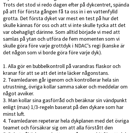
Trots det stod vi redo dagen efter på dykcentret, spända
på att för första gången få ta oss in i en vattenfylld
grotta. Det första dyket var mest en test på hur det
skulle kännas för oss och att vi inte skulle tycka att det
var obehagligt därinne. Som alltid började vi med att
samlas på ytan och utföra de fem momenten som vi
skulle göra före varje grottdyk i NDAC’s regi (kanske är
det någon som vi borde göra före varje dyk).
1. Alla gör en bubbelkontroll på varandras flaskor och
kranar för att se att det inte läcker någonstans.
2. Teamledaren går igenom och kontrollerar hela sin
utrustning, övriga kollar samma saker och meddelar om
något avviker.
3. Man kollar sina gasförråd och beräknar sin vändpunkt
enligt (max) 1/3-regeln baserat på den dykare som har
minst luft.
4. Teamledaren repeterar hela dykplanen med det övriga
teamet och försäkrar sig om att alla förstått den