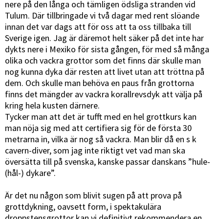
nere på den långa och tämligen ödsliga stranden vid
Tulum. Där tillbringade vi två dagar med rent slöande
innan det var dags att för oss att ta oss tillbaka till
Sverige igen. Jag är däremot helt säker på det inte har
dykts nere i Mexiko för sista gången, för med så många
olika och vackra grottor som det finns där skulle man
nog kunna dyka där resten att livet utan att tröttna på
dem. Och skulle man behöva en paus från grottorna
finns det mängder av vackra korallrevsdyk att välja på
kring hela kusten därnere.
Tycker man att det är tufft med en hel grottkurs kan
man nöja sig med att certifiera sig för de första 30
metrarna in, vilka är nog så vackra. Man blir då en s k
cavern-diver, som jag inte riktigt vet vad man ska
översätta till på svenska, kanske passar danskans ”hule-
(hål-) dykare”.
Är det nu någon som blivit sugen på att prova på
grottdykning, oavsett form, i spektakulära
droppstensgrottor kan vi definitivt rekommendera en