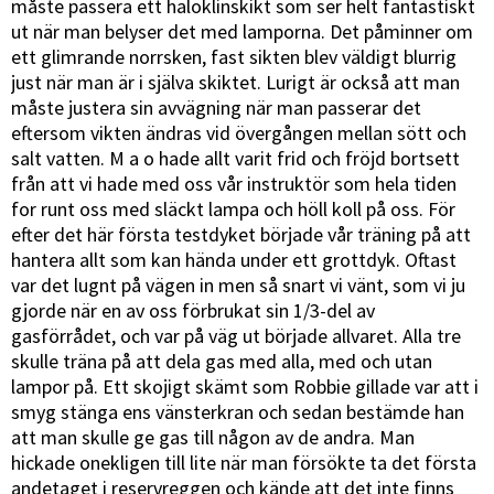
måste passera ett haloklinskikt som ser helt fantastiskt
ut när man belyser det med lamporna. Det påminner om
ett glimrande norrsken, fast sikten blev väldigt blurrig
just när man är i själva skiktet. Lurigt är också att man
måste justera sin avvägning när man passerar det
eftersom vikten ändras vid övergången mellan sött och
salt vatten. M a o hade allt varit frid och fröjd bortsett
från att vi hade med oss vår instruktör som hela tiden
for runt oss med släckt lampa och höll koll på oss. För
efter det här första testdyket började vår träning på att
hantera allt som kan hända under ett grottdyk. Oftast
var det lugnt på vägen in men så snart vi vänt, som vi ju
gjorde när en av oss förbrukat sin 1/3-del av
gasförrådet, och var på väg ut började allvaret. Alla tre
skulle träna på att dela gas med alla, med och utan
lampor på. Ett skojigt skämt som Robbie gillade var att i
smyg stänga ens vänsterkran och sedan bestämde han
att man skulle ge gas till någon av de andra. Man
hickade onekligen till lite när man försökte ta det första
andetaget i reservreggen och kände att det inte finns