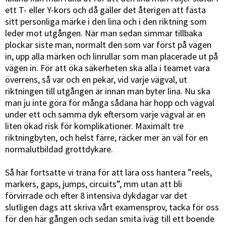
ett T- eller Y-kors och då gäller det återigen att fästa
sitt personliga märke i den lina och i den riktning som
leder mot utgången. När man sedan simmar tillbaka
plockar siste man, normalt den som var först på vägen
in, upp alla märken och linrullar som man placerade ut på
vägen in. För att öka säkerheten ska alla i teamet vara
överrens, så var och en pekar, vid varje vägval, ut
riktningen till utgången är innan man byter lina. Nu ska
man ju inte göra för många sådana här hopp och vägval
under ett och samma dyk eftersom varje vägval är en
liten ökad risk för komplikationer. Maximalt tre
riktningbyten, och helst färre, räcker mer än väl för en
normalutbildad grottdykare.
Så här fortsatte vi träna för att lära oss hantera ”reels,
markers, gaps, jumps, circuits”, mm utan att bli
förvirrade och efter 8 intensiva dykdagar var det
slutligen dags att skriva vårt examensprov, tacka för oss
för den här gången och sedan smita iväg till ett boende