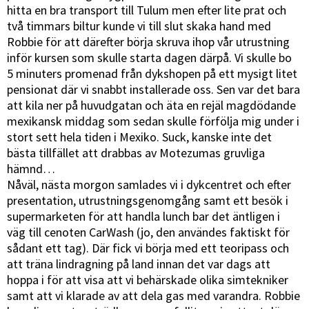
hitta en bra transport till Tulum men efter lite prat och
två timmars biltur kunde vi till slut skaka hand med
Robbie för att därefter börja skruva ihop vår utrustning
inför kursen som skulle starta dagen därpå. Vi skulle bo
5 minuters promenad från dykshopen på ett mysigt litet
pensionat där vi snabbt installerade oss. Sen var det bara
att kila ner på huvudgatan och äta en rejäl magdödande
mexikansk middag som sedan skulle förfölja mig under i
stort sett hela tiden i Mexiko. Suck, kanske inte det
bästa tillfället att drabbas av Motezumas gruvliga
hämnd…
Nåväl, nästa morgon samlades vi i dykcentret och efter
presentation, utrustningsgenomgång samt ett besök i
supermarketen för att handla lunch bar det äntligen i
väg till cenoten CarWash (jo, den användes faktiskt för
sådant ett tag). Där fick vi börja med ett teoripass och
att träna lindragning på land innan det var dags att
hoppa i för att visa att vi behärskade olika simtekniker
samt att vi klarade av att dela gas med varandra. Robbie