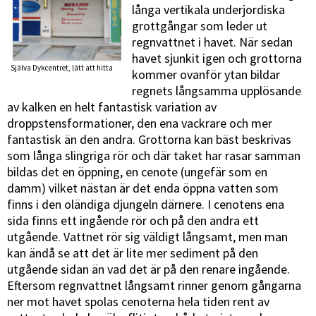
långa vertikala underjordiska
grottgångar som leder ut
regnvattnet i havet. När sedan
havet sjunkit igen och grottorna
Själva Dykcentret, lätt att hitta
kommer ovanför ytan bildar
regnets långsamma upplösande
av kalken en helt fantastisk variation av
droppstensformationer, den ena vackrare och mer
fantastisk än den andra. Grottorna kan bäst beskrivas
som långa slingriga rör och där taket har rasar samman
bildas det en öppning, en cenote (ungefär som en
damm) vilket nästan är det enda öppna vatten som
finns i den oländiga djungeln därnere. I cenotens ena
sida finns ett ingående rör och på den andra ett
utgående. Vattnet rör sig väldigt långsamt, men man
kan ändå se att det är lite mer sediment på den
utgående sidan än vad det är på den renare ingående.
Eftersom regnvattnet långsamt rinner genom gångarna
ner mot havet spolas cenoterna hela tiden rent av