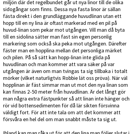
miljön där det regelbundet går ut nya linor till de olika
sidogångar som finns. Dessa nya fasta linor är sällan
fästa direkt i den grundläggande huvudlinan utan ett
hopp till en ny lina är oftast markerad med en pil på
huvud-linan som pekar mot utgången. Vill man då byta
till en sidolina sätter man fast sin egen personlig
markering som också ska peka mot utgången. Därefter
fäster man en hopplina mellan det personliga märket
och pilen. På så sätt kan hopp-linan inte glida på
huvudlinan och man kommer att vara säker på var
utgången är även om man tvingas ta sig tillbaka i totalt
mörker (vilket naturligtvis Robbie lät oss pröva). När väl
hopplinan är fäst simmar man ut mot den nya linan som
kan finnas 2-50 meter från huvudlinan. Är det långt gör
man några extra fästpunkter så att linan inte hänger och
rör vid bottensedimenten för då lär sikten försvinna
väldigt fort. För att inte tala om att det kommer att
försvåra en hel del om man snabbt måste ta sig ut.
Ibland kan man råka ut för att den lina man följer slutar i