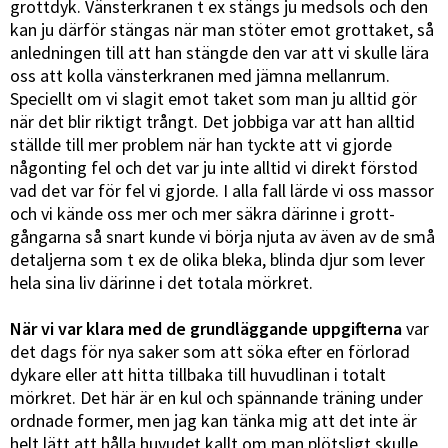
grottdyk. Vänsterkranen t ex stängs ju medsols och den
kan ju därför stängas när man stöter emot grottaket, så
anledningen till att han stängde den var att vi skulle lära
oss att kolla vänsterkranen med jämna mellanrum.
Speciellt om vi slagit emot taket som man ju alltid gör
när det blir riktigt trångt. Det jobbiga var att han alltid
ställde till mer problem när han tyckte att vi gjorde
någonting fel och det var ju inte alltid vi direkt förstod
vad det var för fel vi gjorde. I alla fall lärde vi oss massor
och vi kände oss mer och mer säkra därinne i grott-
gångarna så snart kunde vi börja njuta av även av de små
detaljerna som t ex de olika bleka, blinda djur som lever
hela sina liv därinne i det totala mörkret.
När vi var klara med de grundläggande uppgifterna
var
det dags för nya saker som att söka efter en förlorad
dykare eller att hitta tillbaka till huvudlinan i totalt
mörkret. Det här är en kul och spännande träning under
ordnade former, men jag kan tänka mig att det inte är
helt lätt att hålla huvudet kallt om man plötsligt skulle