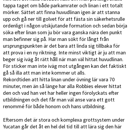
tappa taget om både parkamrater och linan i ett totalt
mörker. Sättet att finna huvudlinan igen är att stanna
upp och gå ner till golvet för att fästa sin säkerhetsrulle
ordenligt i någon utskjutande formation och sedan börja
söka efter linan som ju bör vara ganska nära den punkt
man befinner sig på. Har man sökt för långt från
ursprungspunkten är det bara att linda sig tillbaka för
att prova i en ny riktning. Inte minst viktigt är ju att man
beger sig iväg åt rätt håll när man väl hittat huvudlinan.
För sticker man inte iväg mot utgången kan det faktiskt
gå så illa att man inte kommer ut alls.
Rekordtiden att hitta linan under övning lär vara 70
minuter, men än så länge har alla Robbies elever hittat
den och vad han vet har heller ingen förolyckats efter
utbildningen och det får man väl anse vara ett gott
renommé för både honom och hans utbildning.
Eftersom det är stora och komplexa grottsystem under
Yucatan går det åt en hel del tid till att lära sig den här