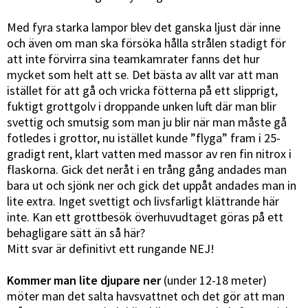
Med fyra starka lampor blev det ganska ljust där inne
och även om man ska försöka hålla strålen stadigt för
att inte förvirra sina teamkamrater fanns det hur
mycket som helt att se. Det bästa av allt var att man
istället för att gå och vricka fötterna på ett slipprigt,
fuktigt grottgolv i droppande unken luft där man blir
svettig och smutsig som man ju blir när man måste gå
fotledes i grottor, nu istället kunde ”flyga” fram i 25-
gradigt rent, klart vatten med massor av ren fin nitrox i
flaskorna. Gick det neråt i en trång gång andades man
bara ut och sjönk ner och gick det uppåt andades man in
lite extra. Inget svettigt och livsfarligt klättrande här
inte. Kan ett grottbesök överhuvudtaget göras på ett
behagligare sätt än så här?
Mitt svar är definitivt ett rungande NEJ!
Kommer man lite djupare ner
(under 12-18 meter)
möter man det salta havsvattnet och det gör att man