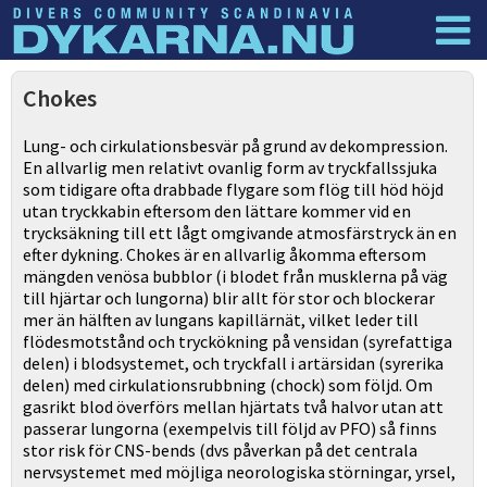
Dyknyheter
Logga in
Chokes
Lung- och cirkulationsbesvär på grund av dekompression.
En allvarlig men relativt ovanlig form av tryckfallssjuka
som tidigare ofta drabbade flygare som flög till höd höjd
utan tryckkabin eftersom den lättare kommer vid en
trycksäkning till ett lågt omgivande atmosfärstryck än en
efter dykning. Chokes är en allvarlig åkomma eftersom
mängden venösa bubblor (i blodet från musklerna på väg
till hjärtar och lungorna) blir allt för stor och blockerar
mer än hälften av lungans kapillärnät, vilket leder till
flödesmotstånd och tryckökning på vensidan (syrefattiga
delen) i blodsystemet, och tryckfall i artärsidan (syrerika
delen) med cirkulationsrubbning (chock) som följd. Om
gasrikt blod överförs mellan hjärtats två halvor utan att
passerar lungorna (exempelvis till följd av PFO) så finns
stor risk för CNS-bends (dvs påverkan på det centrala
nervsystemet med möjliga neorologiska störningar, yrsel,