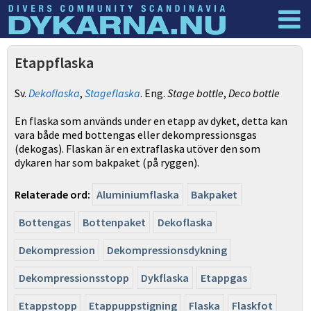
Dyknyheter
Logga in
Etappflaska
Sv.
Dekoflaska
,
Stageflaska
. Eng.
Stage bottle
,
Deco bottle
En flaska som används under en etapp av dyket, detta kan
vara både med bottengas eller dekompressionsgas
(dekogas). Flaskan är en extraflaska utöver den som
dykaren har som bakpaket (på ryggen).
Relaterade ord:
Aluminiumflaska
Bakpaket
Bottengas
Bottenpaket
Dekoflaska
Dekompression
Dekompressionsdykning
Dekompressionsstopp
Dykflaska
Etappgas
Etappstopp
Etappuppstigning
Flaska
Flaskfot