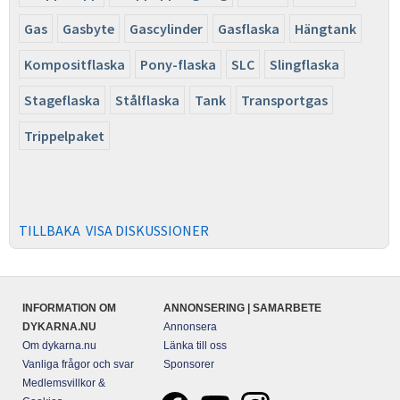
Gas
Gasbyte
Gascylinder
Gasflaska
Hängtank
Kompositflaska
Pony-flaska
SLC
Slingflaska
Stageflaska
Stålflaska
Tank
Transportgas
Trippelpaket
TILLBAKA
VISA DISKUSSIONER
INFORMATION OM
ANNONSERING | SAMARBETE
DYKARNA.NU
Annonsera
Om dykarna.nu
Länka till oss
Vanliga frågor och svar
Sponsorer
Medlemsvillkor &