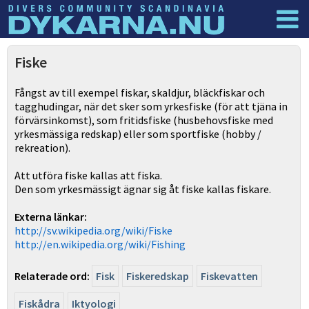
Dyknyheter
Logga in
Fiske
Fångst av till exempel fiskar, skaldjur, bläckfiskar och
tagghudingar, när det sker som yrkesfiske (för att tjäna in
förvärsinkomst), som fritidsfiske (husbehovsfiske med
yrkesmässiga redskap) eller som sportfiske (hobby /
rekreation).
Att utföra fiske kallas att fiska.
Den som yrkesmässigt ägnar sig åt fiske kallas fiskare.
Externa länkar:
http://sv.wikipedia.org/wiki/Fiske
http://en.wikipedia.org/wiki/Fishing
Relaterade ord:
Fisk
Fiskeredskap
Fiskevatten
Fiskådra
Iktyologi