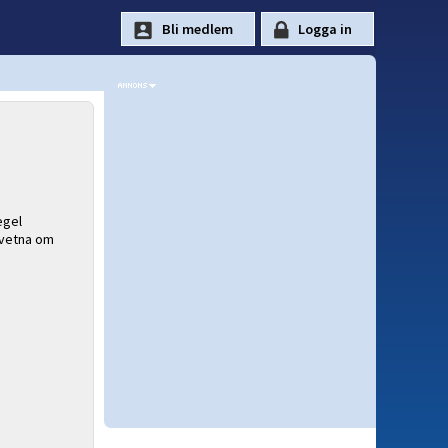
egel
dvetna om