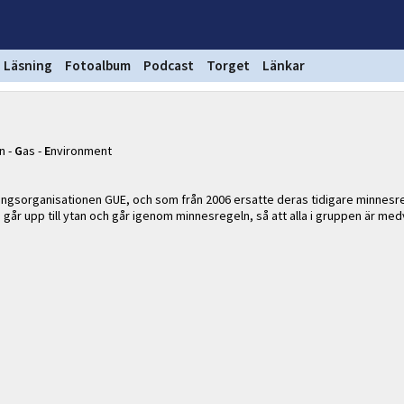
Läsning
Fotoalbum
Podcast
Torget
Länkar
n -
G
as -
E
nvironment
dningsorganisationen GUE, och som från 2006 ersatte deras tidigare minnesr
går upp till ytan och går igenom minnesregeln, så att alla i gruppen är me