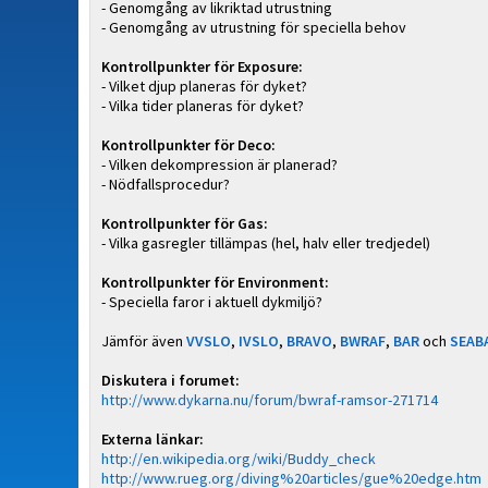
- Genomgång av likriktad utrustning
- Genomgång av utrustning för speciella behov
Kontrollpunkter för Exposure:
- Vilket djup planeras för dyket?
- Vilka tider planeras för dyket?
Kontrollpunkter för Deco:
- Vilken dekompression är planerad?
- Nödfallsprocedur?
Kontrollpunkter för Gas:
- Vilka gasregler tillämpas (hel, halv eller tredjedel)
Kontrollpunkter för Environment:
- Speciella faror i aktuell dykmiljö?
Jämför även
VVSLO
,
IVSLO
,
BRAVO
,
BWRAF
,
BAR
och
SEAB
Diskutera i forumet:
http://www.dykarna.nu/forum/bwraf-ramsor-271714
Externa länkar:
http://en.wikipedia.org/wiki/Buddy_check
http://www.rueg.org/diving%20articles/gue%20edge.htm