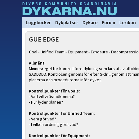
Loggböcker
Dykplatser
Dykare
Forum
Lexikon
GUE EDGE
G
oal -
U
nified Team -
E
quipment -
E
xposure -
D
ecompressio
Allmänt:
Minnesregel för kontroll före dykning som lärs ut av utbil
SADDDDD. Kontrollen genomsför efter S-drill genom att man 
planerna och procedurerna inför dyket.
Kontrollpunkter för Goals:
- Vad vill vi åstadkomma?
- Hur lyder planen?
Kontrollpunkter för Unified Team:
- Vem gör vad?
- I vilken ordning görs vad?
Kontrollpunkter för Equipment: