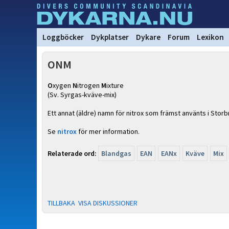
Loggböcker
Dykplatser
Dykare
Forum
Lexikon
ONM
O
xygen
N
itrogen
M
ixture
(Sv. Syrgas-kväve-mix)
Ett annat (äldre) namn för nitrox som främst använts i Storb
Se
nitrox
för mer information.
Relaterade ord:
Blandgas
EAN
EANx
Kväve
Mix
TILLBAKA
VISA DISKUSSIONER