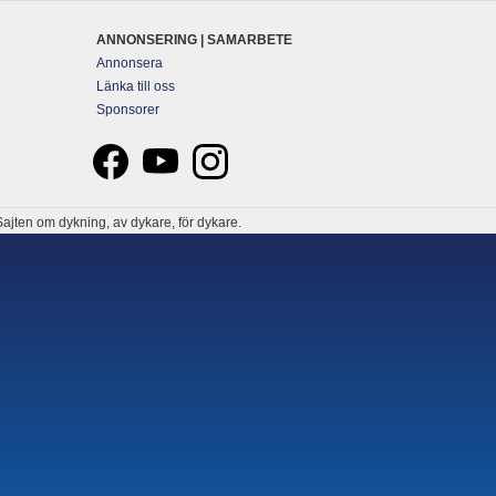
ANNONSERING | SAMARBETE
Annonsera
Länka till oss
Sponsorer
ajten om dykning, av dykare, för dykare.