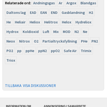
Relaterade ord:
Andningsgas
Ar
Argox
Blandgas
Daltons lag
EAD
EAN
END
Gasblandning
H2
He
Heliair
Heliox
Helitrox
Helox
Hydreliox
Hydrox
Koldioxid
Luft
Mix
MOD
N2
Ne
Neox
Nitrox
O2
Partialtrycksfyllning
PHe
PN2
PO2
pp
ppHe
ppN2
ppO2
Safe Air
Trimix
Triox
TILLBAKA
VISA DISKUSSIONER
INFORMATION OM
ANNONSERING | SAMARBETE