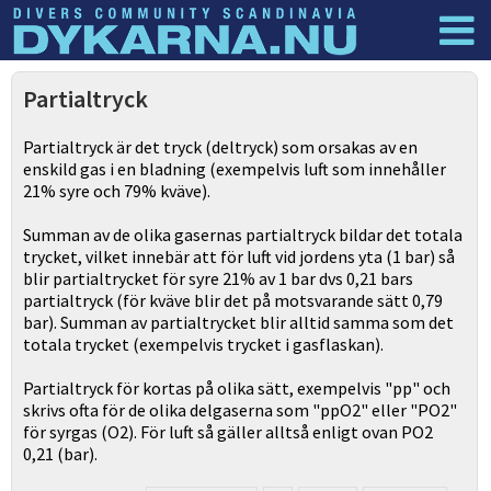
Dyknyheter
Logga in
Partialtryck
Partialtryck är det tryck (deltryck) som orsakas av en
enskild gas i en bladning (exempelvis luft som innehåller
21% syre och 79% kväve).
Summan av de olika gasernas partialtryck bildar det totala
trycket, vilket innebär att för luft vid jordens yta (1 bar) så
blir partialtrycket för syre 21% av 1 bar dvs 0,21 bars
partialtryck (för kväve blir det på motsvarande sätt 0,79
bar). Summan av partialtrycket blir alltid samma som det
totala trycket (exempelvis trycket i gasflaskan).
Partialtryck för kortas på olika sätt, exempelvis "pp" och
skrivs ofta för de olika delgaserna som "ppO2" eller "PO2"
för syrgas (O2). För luft så gäller alltså enligt ovan PO2
0,21 (bar).