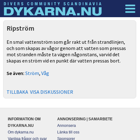
Dyknyheter
Logga in
Ripström
En smal vattenström som går rakt ut från strandlinjen,
och som skapas av vågor genom att vatten som pressas
mot stranden måste ta vägen någonstans, varvid det
skapas en ström vid en punkt där vatten pressas bort.
Se även:
Ström
,
Våg
TILLBAKA
VISA DISKUSSIONER
INFORMATION OM
ANNONSERING | SAMARBETE
DYKARNA.NU
Annonsera
Om dykarna.nu
Länka till oss
Vanliga frågor och svar
Sponsorer