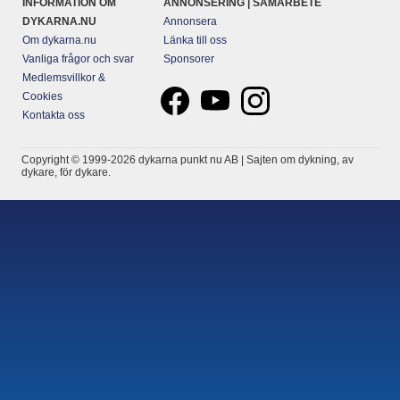
INFORMATION OM
ANNONSERING | SAMARBETE
DYKARNA.NU
Annonsera
Om dykarna.nu
Länka till oss
Vanliga frågor och svar
Sponsorer
Medlemsvillkor &
Cookies
Kontakta oss
Copyright © 1999-2026 dykarna punkt nu AB | Sajten om dykning, av
dykare, för dykare.