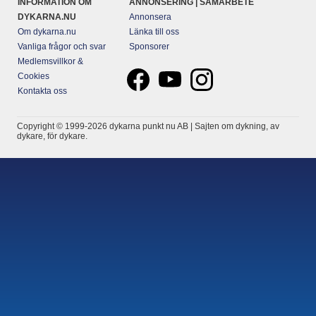
INFORMATION OM
ANNONSERING | SAMARBETE
DYKARNA.NU
Annonsera
Om dykarna.nu
Länka till oss
Vanliga frågor och svar
Sponsorer
Medlemsvillkor &
Cookies
Kontakta oss
Copyright © 1999-2026 dykarna punkt nu AB | Sajten om dykning, av
dykare, för dykare.