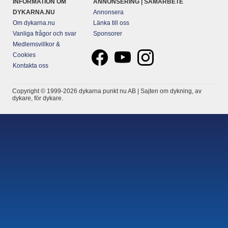
INFORMATION OM
ANNONSERING | SAMARBETE
DYKARNA.NU
Annonsera
Om dykarna.nu
Länka till oss
Vanliga frågor och svar
Sponsorer
Medlemsvillkor &
Cookies
Kontakta oss
Copyright © 1999-2026 dykarna punkt nu AB | Sajten om dykning, av
dykare, för dykare.