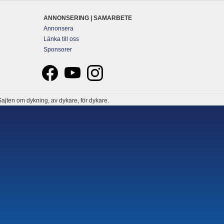
ANNONSERING | SAMARBETE
Annonsera
Länka till oss
Sponsorer
ajten om dykning, av dykare, för dykare.