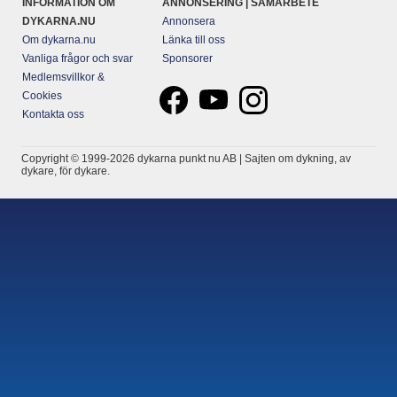
INFORMATION OM
ANNONSERING | SAMARBETE
DYKARNA.NU
Annonsera
Om dykarna.nu
Länka till oss
Vanliga frågor och svar
Sponsorer
Medlemsvillkor &
Cookies
Kontakta oss
Copyright © 1999-2026 dykarna punkt nu AB | Sajten om dykning, av
dykare, för dykare.