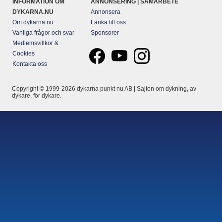
INFORMATION OM
ANNONSERING | SAMARBETE
DYKARNA.NU
Annonsera
Om dykarna.nu
Länka till oss
Vanliga frågor och svar
Sponsorer
Medlemsvillkor &
Cookies
Kontakta oss
Copyright © 1999-2026 dykarna punkt nu AB | Sajten om dykning, av
dykare, för dykare.