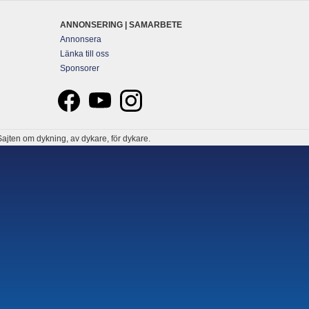
ANNONSERING | SAMARBETE
Annonsera
Länka till oss
Sponsorer
ajten om dykning, av dykare, för dykare.