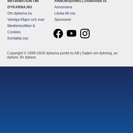
INFORMATION OM
ANNONSERING | SAMARBETE
DYKARNA.NU
Annonsera
Om dykarna.nu
Länka till oss
Vanliga frågor och svar
Sponsorer
Medlemsvillkor &
Cookies
Kontakta oss
Copyright © 1999-2026 dykarna punkt nu AB | Sajten om dykning, av
dykare, för dykare.