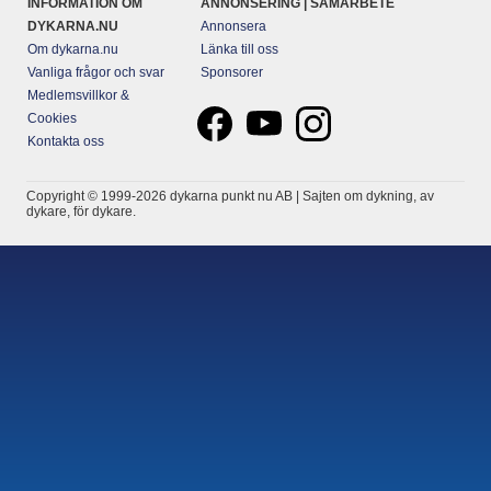
INFORMATION OM
ANNONSERING | SAMARBETE
DYKARNA.NU
Annonsera
Om dykarna.nu
Länka till oss
Vanliga frågor och svar
Sponsorer
Medlemsvillkor &
Cookies
Kontakta oss
Copyright © 1999-2026 dykarna punkt nu AB | Sajten om dykning, av
dykare, för dykare.