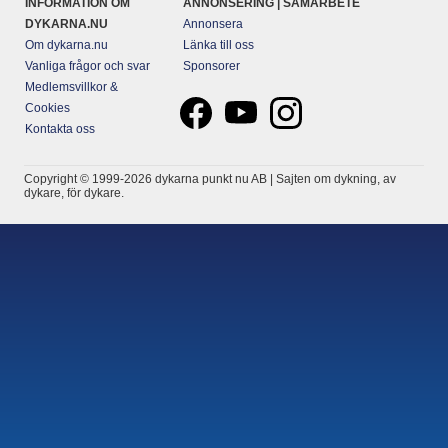
INFORMATION OM
ANNONSERING | SAMARBETE
DYKARNA.NU
Annonsera
Om dykarna.nu
Länka till oss
Vanliga frågor och svar
Sponsorer
Medlemsvillkor &
Cookies
Kontakta oss
Copyright © 1999-2026 dykarna punkt nu AB | Sajten om dykning, av
dykare, för dykare.