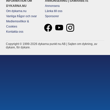
INFORMATION OM
ANNONSERING | SAMARBETE
DYKARNA.NU
Annonsera
Om dykarna.nu
Länka till oss
Vanliga frågor och svar
Sponsorer
Medlemsvillkor &
Cookies
Kontakta oss
Copyright © 1999-2026 dykarna punkt nu AB | Sajten om dykning, av
dykare, för dykare.