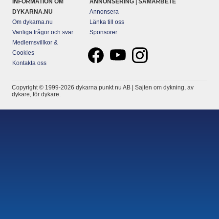
INFORMATION OM
ANNONSERING | SAMARBETE
DYKARNA.NU
Annonsera
Om dykarna.nu
Länka till oss
Vanliga frågor och svar
Sponsorer
Medlemsvillkor &
Cookies
Kontakta oss
Copyright © 1999-2026 dykarna punkt nu AB | Sajten om dykning, av
dykare, för dykare.