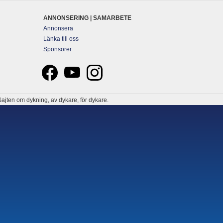
ANNONSERING | SAMARBETE
Annonsera
Länka till oss
Sponsorer
ajten om dykning, av dykare, för dykare.