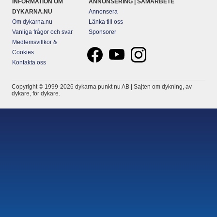
INFORMATION OM
ANNONSERING | SAMARBETE
DYKARNA.NU
Annonsera
Om dykarna.nu
Länka till oss
Vanliga frågor och svar
Sponsorer
Medlemsvillkor &
Cookies
Kontakta oss
Copyright © 1999-2026 dykarna punkt nu AB | Sajten om dykning, av
dykare, för dykare.