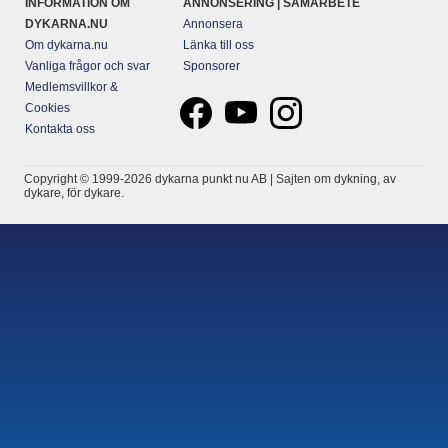
INFORMATION OM
ANNONSERING | SAMARBETE
DYKARNA.NU
Annonsera
Om dykarna.nu
Länka till oss
Vanliga frågor och svar
Sponsorer
Medlemsvillkor &
Cookies
Kontakta oss
Copyright © 1999-2026 dykarna punkt nu AB | Sajten om dykning, av
dykare, för dykare.