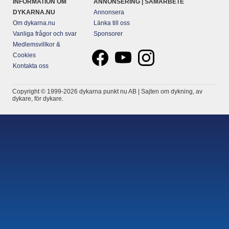
INFORMATION OM
ANNONSERING | SAMARBETE
DYKARNA.NU
Annonsera
Om dykarna.nu
Länka till oss
Vanliga frågor och svar
Sponsorer
Medlemsvillkor &
Cookies
Kontakta oss
Copyright © 1999-2026 dykarna punkt nu AB | Sajten om dykning, av
dykare, för dykare.