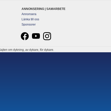
ANNONSERING | SAMARBETE
Annonsera
Länka till oss
Sponsorer
ajten om dykning, av dykare, för dykare.