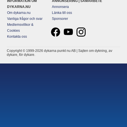
INFORMATION OM
ANNONSERING | SAMARBETE
DYKARNA.NU
Annonsera
Om dykarna.nu
Länka till oss
Vanliga frågor och svar
Sponsorer
Medlemsvillkor &
Cookies
Kontakta oss
Copyright © 1999-2026 dykarna punkt nu AB | Sajten om dykning, av
dykare, för dykare.