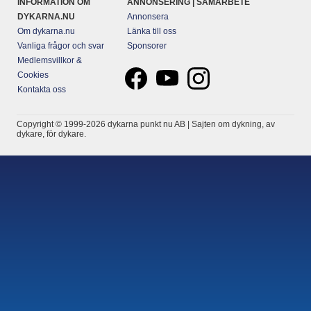
INFORMATION OM
ANNONSERING | SAMARBETE
DYKARNA.NU
Annonsera
Om dykarna.nu
Länka till oss
Vanliga frågor och svar
Sponsorer
Medlemsvillkor &
Cookies
Kontakta oss
Copyright © 1999-2026 dykarna punkt nu AB | Sajten om dykning, av
dykare, för dykare.