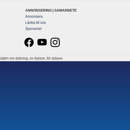
ANNONSERING | SAMARBETE
Annonsera
Länka till oss
Sponsorer
ajten om dykning, av dykare, för dykare.