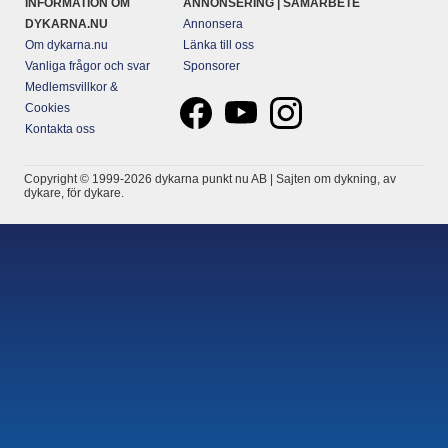
INFORMATION OM
ANNONSERING | SAMARBETE
DYKARNA.NU
Annonsera
Om dykarna.nu
Länka till oss
Vanliga frågor och svar
Sponsorer
Medlemsvillkor &
Cookies
Kontakta oss
Copyright © 1999-2026 dykarna punkt nu AB | Sajten om dykning, av
dykare, för dykare.