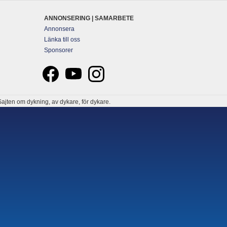
ANNONSERING | SAMARBETE
Annonsera
Länka till oss
Sponsorer
ajten om dykning, av dykare, för dykare.