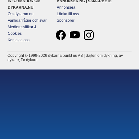
INFORMATION OM
ANNONSERING | SAMARBETE
DYKARNA.NU
Annonsera
Om dykarna.nu
Länka till oss
Vanliga frågor och svar
Sponsorer
Medlemsvillkor &
Cookies
Kontakta oss
Copyright © 1999-2026 dykarna punkt nu AB | Sajten om dykning, av
dykare, för dykare.