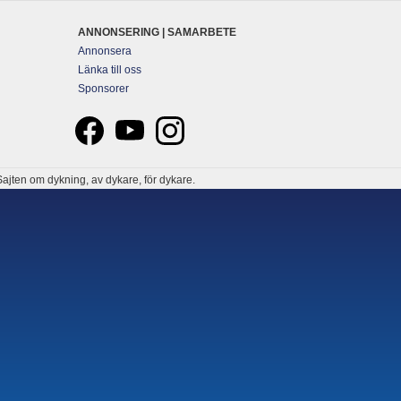
ANNONSERING | SAMARBETE
Annonsera
Länka till oss
Sponsorer
ajten om dykning, av dykare, för dykare.