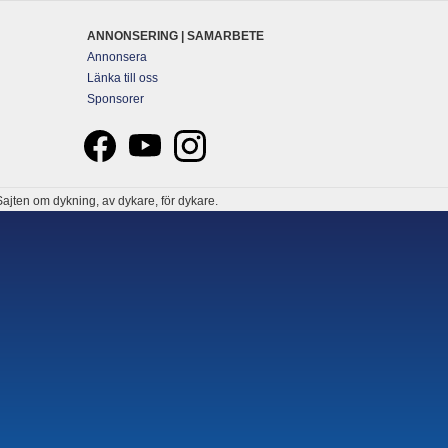
ANNONSERING | SAMARBETE
Annonsera
Länka till oss
Sponsorer
ajten om dykning, av dykare, för dykare.