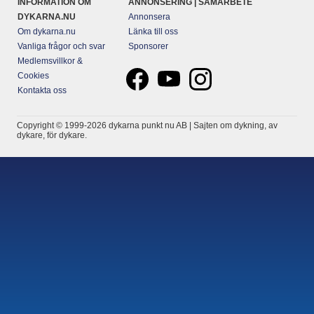
INFORMATION OM
ANNONSERING | SAMARBETE
DYKARNA.NU
Annonsera
Om dykarna.nu
Länka till oss
Vanliga frågor och svar
Sponsorer
Medlemsvillkor &
Cookies
Kontakta oss
Copyright © 1999-2026 dykarna punkt nu AB | Sajten om dykning, av
dykare, för dykare.