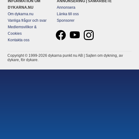
INFORMATION OM
ANNONSERING | SAMARBETE
DYKARNA.NU
Annonsera
Om dykarna.nu
Länka till oss
Vanliga frågor och svar
Sponsorer
Medlemsvillkor &
Cookies
Kontakta oss
Copyright © 1999-2026 dykarna punkt nu AB | Sajten om dykning, av
dykare, för dykare.