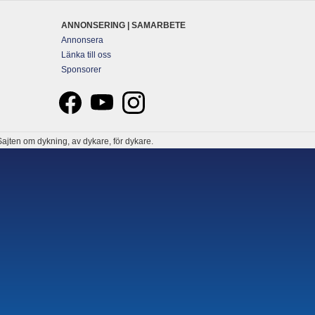
ANNONSERING | SAMARBETE
Annonsera
Länka till oss
Sponsorer
ajten om dykning, av dykare, för dykare.