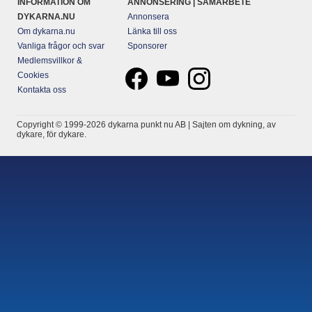
INFORMATION OM
ANNONSERING | SAMARBETE
DYKARNA.NU
Annonsera
Om dykarna.nu
Länka till oss
Vanliga frågor och svar
Sponsorer
Medlemsvillkor &
Cookies
Kontakta oss
Copyright © 1999-2026 dykarna punkt nu AB | Sajten om dykning, av
dykare, för dykare.