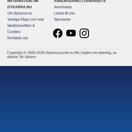
INFORMATION OM
ANNONSERING | SAMARBETE
DYKARNA.NU
Annonsera
Om dykarna.nu
Länka till oss
Vanliga frågor och svar
Sponsorer
Medlemsvillkor &
Cookies
Kontakta oss
Copyright © 1999-2026 dykarna punkt nu AB | Sajten om dykning, av
dykare, för dykare.