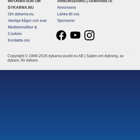
INFORMATION OM
ANNONSERING | SAMARBETE
DYKARNA.NU
Annonsera
Om dykarna.nu
Länka till oss
Vanliga frågor och svar
Sponsorer
Medlemsvillkor &
Cookies
Kontakta oss
Copyright © 1999-2026 dykarna punkt nu AB | Sajten om dykning, av
dykare, för dykare.