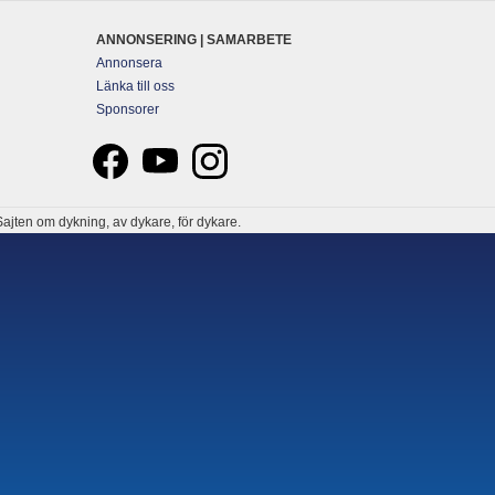
ANNONSERING | SAMARBETE
Annonsera
Länka till oss
Sponsorer
ajten om dykning, av dykare, för dykare.