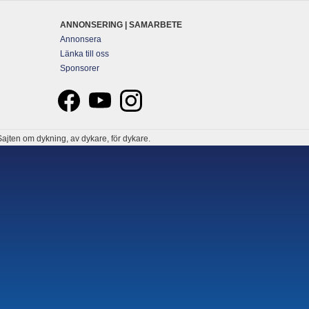
ANNONSERING | SAMARBETE
Annonsera
Länka till oss
Sponsorer
ajten om dykning, av dykare, för dykare.