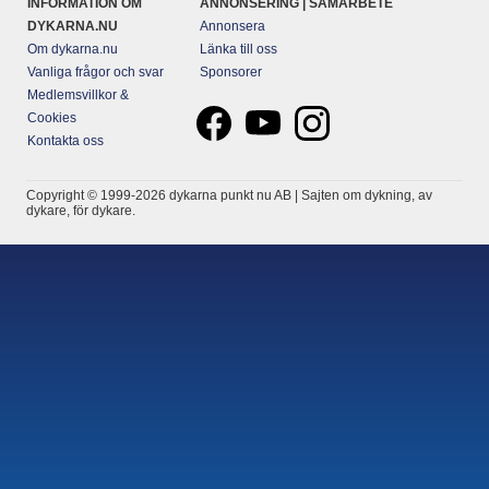
INFORMATION OM
ANNONSERING | SAMARBETE
DYKARNA.NU
Annonsera
Om dykarna.nu
Länka till oss
Vanliga frågor och svar
Sponsorer
Medlemsvillkor &
Cookies
Kontakta oss
Copyright © 1999-2026 dykarna punkt nu AB | Sajten om dykning, av
dykare, för dykare.